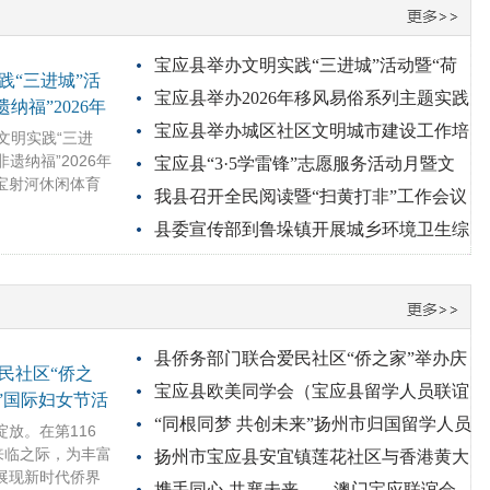
宝应县举办文明实践“三进城”活动暨“荷
践“三进城”活
宝应县举办2026年移风易俗系列主题实践
乡年味·非遗纳福”2026年新
纳福”2026年
宝应县举办城区社区文明城市建设工作培
活动
明实践“三进
非遗纳福”2026年
宝应县“3·5学雷锋”志愿服务活动月暨文
训班
宝射河休闲体育
我县召开全民阅读暨“扫黄打非”工作会议
明实践集中活动启动仪式
县委宣传部到鲁垛镇开展城乡环境卫生综
合整治挂包督查
县侨务部门联合爱民社区“侨之家”举办庆
民社区“侨之
宝应县欧美同学会（宝应县留学人员联谊
祝“三八”国际妇女节活动
”国际妇女节活
“同根同梦 共创未来”扬州市归国留学人员
会）召开二届三次理事会
。在第116
来临之际，为丰富
扬州市宝应县安宜镇莲花社区与香港黄大
元宵联谊会成功举办
展现新时代侨界
携手同心 共襄未来——澳门宝应联谊会