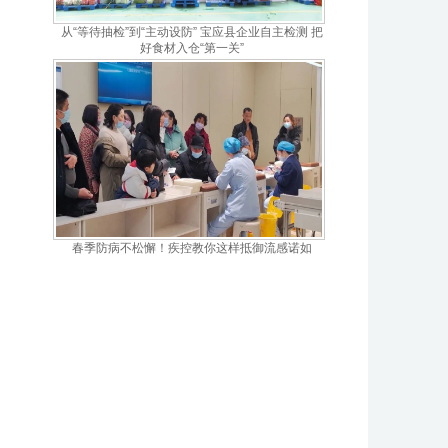
从“等待抽检”到“主动设防” 宝应县企业自主检测 把
好食材入仓“第一关”
春季防病不松懈！疾控教你这样抵御流感诺如