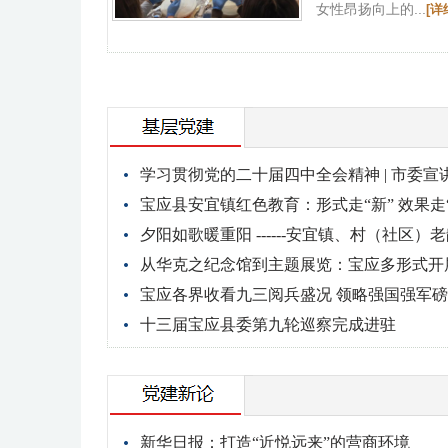
女性昂扬向上的...
[详
学习贯彻党的二十届四中全会精神 | 市委
宝应县安宜镇红色教育：形式走“新” 效果走“
夕阳如歌暖重阳 ------安宜镇、村（社区
从华克之纪念馆到主题展览：宝应多形式开
宝应各界收看九三阅兵盛况 领略强国强军
十三届宝应县委第九轮巡察完成进驻
新华日报：打造“近悦远来”的营商环境