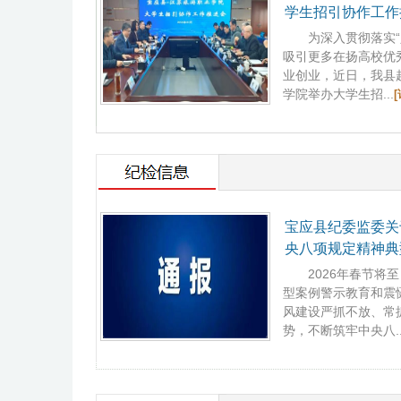
学生招引协作工作
为深入贯彻落实“人
吸引更多在扬高校优
业创业，近日，我县
学院举办大学生招...
[
宝应县纪委监委关
央八项规定精神典
2026年春节将至
型案例警示教育和震
风建设严抓不放、常
势，不断筑牢中央八..