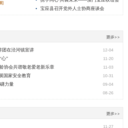
仙居民促进会社区共建结对仪式成功
细]
宝应县召开党外人士协商座谈会
成立
宣讲团在泾河镇宣讲
12-04
心”
11-20
）老龄协会共谱敬老爱老新乐章
11-03
展国家安全教育
10-31
磅礴力量
09-04
08-26
11-27