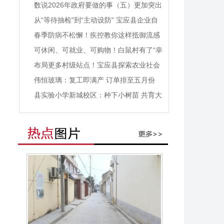
事全部落地
数说2026年政府要做的事（五）更加突出
能级提升 改善城乡环境面貌
从“等待抽检”到“主动设防” 宝应县企业自
主检测 把好食材入仓“第一
春季防病不松懈！疾控教你这样抵御流感
诺如
可休闲、可就业、可购物！白鼠村有了“幸
福茶吧”
布局更多村级站点！宝应县探索农业社会
化“全链”服务新模式
伟恒玻璃：复工即满产 订单排至五月份
抢滩国际市场“开门红”
县实验小学新城校区：种下小树苗 共育大
希望