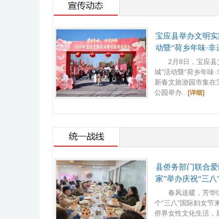
宝应县举办文明实
动暨“荷乡年味·非遗
新春文旅游园市集
2月8日，宝应县文
城”活动暨“荷乡年味·
新春文旅游园市集在
公园举办...
[详细]
县侨务部门联合爱
家”举办庆祝“三八
动
春风送暖，芳华绽放
个“三八”国际妇女节
侨界女性文化生活，