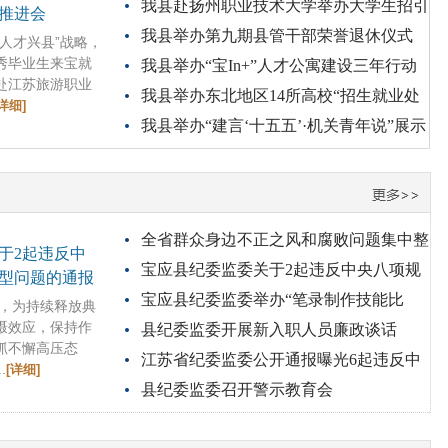
我县赴扬州职业技术大学举办大学生招引
协作工作推进会
推进会
我县举办第九期县管干部荣誉退休仪式
协作工作推进会
才兴县”战略，
秀毕业生来宝就
我县举办“宝In+”人才公寓建设三年行动
赴江苏旅游职业
我县举办东北地区14所高校“招生就业处
收官暨2025年建设项目启用
详细]
我县举办“建言‘十五五’·机关青年说”展示
长宝应行”活动
活动
全省群众身边不正之风和腐败问题集中整
于2起违反中
宝应县纪委监委关于2起违反中央八项规
治2026年动员部署会召开
型问题的通报
宝应县纪委监委举办“笔录制作技能比
定精神典型问题的通报
，为持续释放典
慑效应，保持作
县纪委监委开展新入职人员廉政谈话
武”活动
抓不懈高压态
江苏省纪委监委公开通报曝光6起违反中
.
[详细]
县纪委监委召开警示教育会
央八项规定精神典型问题